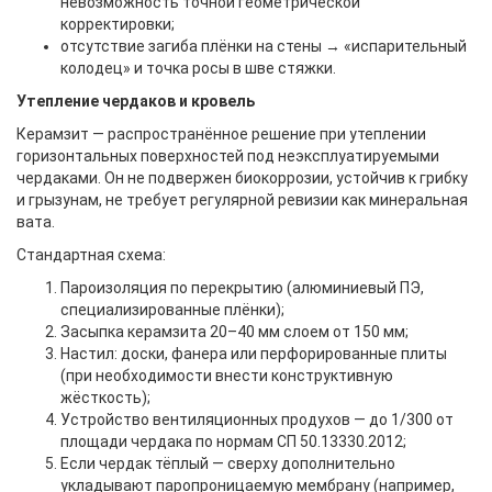
невозможность точной геометрической
корректировки;
отсутствие загиба плёнки на стены → «испарительный
колодец» и точка росы в шве стяжки.
Утепление чердаков и кровель
Керамзит — распространённое решение при утеплении
горизонтальных поверхностей под неэксплуатируемыми
чердаками. Он не подвержен биокоррозии, устойчив к грибку
и грызунам, не требует регулярной ревизии как минеральная
вата.
Стандартная схема:
Пароизоляция по перекрытию (алюминиевый ПЭ,
специализированные плёнки);
Засыпка керамзита 20–40 мм слоем от 150 мм;
Настил: доски, фанера или перфорированные плиты
(при необходимости внести конструктивную
жёсткость);
Устройство вентиляционных продухов — до 1/300 от
площади чердака по нормам СП 50.13330.2012;
Если чердак тёплый — сверху дополнительно
укладывают паропроницаемую мембрану (например,