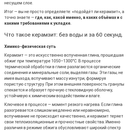
несущем слое.
Итог — вы не просто определяете: «подойдёт ли керамзит», а
точно знаете —
где, как, какой именно, в каких объёмах и с
какими требованиями к укладке.
Что такое керамзит: без воды и за 60 секунд.
Химико-физическая суть
Керамзит — это искусственно вспученная глина, прошедшая
обжиг при температуре 1050–1300°C. В процессе
термической обработки в глине разлагаются органические
соединения и минеральные соли, выделяя газы. Эти газы, не
имея выхода, вспучивают массу изнутри, формируя
пористую структуру. При этом внешняя поверхность гранулы
спекается и образует прочную стекловидную оболочку,
устойчивую к химическим воздействиям и влаге.
Ключевое в процессе — момент резкого нагрева. Если глина
разогревается слишком медленно или неравномерно,
вспучивание не происходит качественно, и керамзит теряет
свои теплоизоляционные и прочностные свойства. Именно
различия в режиме обжига обусловливают широкий спектр