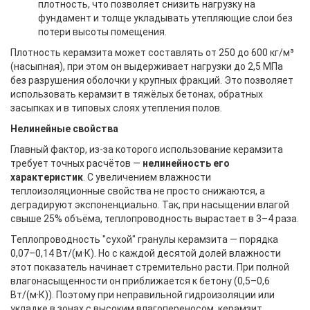
плотность, что позволяет снизить нагрузку на
фундамент и толще укладывать утепляющие слои без
потери высоты помещения.
Плотность керамзита может составлять от 250 до 600 кг/м³
(насыпная), при этом он выдерживает нагрузки до 2,5 МПа
без разрушения оболочки у крупных фракций. Это позволяет
использовать керамзит в тяжёлых бетонах, обратных
засыпках и в типовых слоях утепления полов.
Нелинейные свойства
Главный фактор, из-за которого использование керамзита
требует точных расчётов —
нелинейность его
характеристик
. С увеличением влажности
теплоизоляционные свойства не просто снижаются, а
деградируют экспоненциально. Так, при насыщении влагой
свыше 25% объёма, теплопроводность вырастает в 3–4 раза.
Теплопроводность "сухой" гранулы керамзита — порядка
0,07–0,14 Вт/(м·К). Но с каждой десятой долей влажности
этот показатель начинает стремительно расти. При полной
влагонасыщенности он приближается к бетону (0,5–0,6
Вт/(м·К)). Поэтому при неправильной гидроизоляции или
укладке в зонах с высоким влагопереносом, керамзит