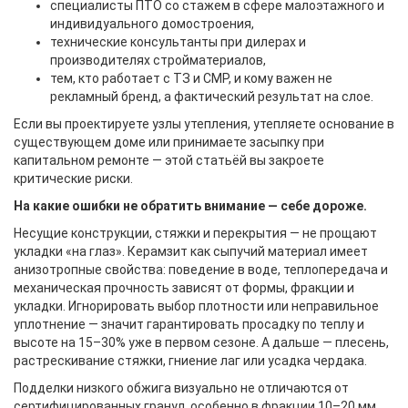
специалисты ПТО со стажем в сфере малоэтажного и
индивидуального домостроения,
технические консультанты при дилерах и
производителях стройматериалов,
тем, кто работает с ТЗ и СМР, и кому важен не
рекламный бренд, а фактический результат на слое.
Если вы проектируете узлы утепления, утепляете основание в
существующем доме или принимаете засыпку при
капитальном ремонте — этой статьёй вы закроете
критические риски.
На какие ошибки не обратить внимание — себе дороже.
Несущие конструкции, стяжки и перекрытия — не прощают
укладки «на глаз». Керамзит как сыпучий материал имеет
анизотропные свойства: поведение в воде, теплопередача и
механическая прочность зависят от формы, фракции и
укладки. Игнорировать выбор плотности или неправильное
уплотнение — значит гарантировать просадку по теплу и
высоте на 15–30% уже в первом сезоне. А дальше — плесень,
растрескивание стяжки, гниение лаг или усадка чердака.
Подделки низкого обжига визуально не отличаются от
сертифицированных гранул, особенно в фракции 10–20 мм.