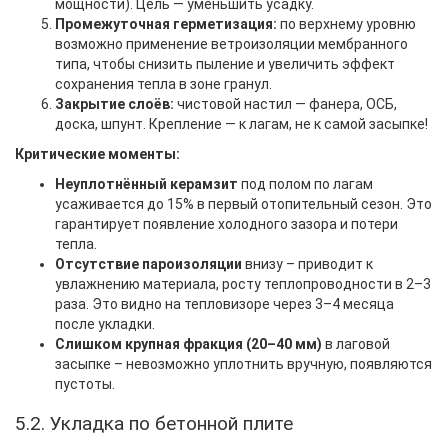
мощности). Цель — уменьшить усадку.
Промежуточная герметизация:
по верхнему уровню
возможно применение ветроизоляции мембранного
типа, чтобы снизить пыление и увеличить эффект
сохранения тепла в зоне гранул.
Закрытие слоёв:
чистовой настил — фанера, ОСБ,
доска, шпунт. Крепление — к лагам, не к самой засыпке!
Критические моменты:
Неуплотнённый керамзит
под полом по лагам
усаживается до 15% в первый отопительный сезон. Это
гарантирует появление холодного зазора и потери
тепла.
Отсутствие пароизоляции
внизу – приводит к
увлажнению материала, росту теплопроводности в 2–3
раза. Это видно на тепловизоре через 3–4 месяца
после укладки.
Слишком крупная фракция (20–40 мм)
в лаговой
засыпке – невозможно уплотнить вручную, появляются
пустоты.
5.2. Укладка по бетонной плите