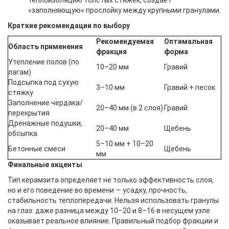
теплоизоляцию толстых стяжек, создаёт
«заполняющую» прослойку между крупными гранулами.
Краткие рекомендации по выбору
Рекомендуемая
Оптимальная
Область применения
фракция
форма
Утепление полов (по
10–20 мм
Гравий
лагам)
Подсыпка под сухую
3–10 мм
Гравий + песок
стяжку
Заполнение чердака/
20–40 мм (в 2 слоя)
Гравий
перекрытия
Дренажные подушки,
20–40 мм
Щебень
обсыпка
5–10 мм + 10–20
Бетонные смеси
Щебень
мм
Финальные акценты
Тип керамзита определяет не только эффективность слоя,
но и его поведение во времени — усадку, прочность,
стабильность теплопередачи. Нельзя использовать гранулы
на глаз: даже разница между 10–20 и 8–16 в несущем узле
оказывает реальное влияние. Правильный подбор фракции и