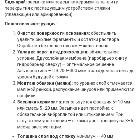
Сценарий:
засыпка или подсыпка керамзита на плиту
перекрытия с последующим устройством стяжки
(плавающей или армированной).
Пошаговая инструкция:
Очистка поверхности основания:
обеспылить,
удалить рыхлые фрагменты и остатки раствора.
Обработка бетон-контактом — желательно.
Укладка паро- и гидроизоляции:
обязательное
условие. Двухслойная мембрана (паробарьер снизу,
гидробарьер сверху) — оптимальное решение.
Альтернатива — ПЭ 200–300 мкм с заходом на стены до
уровня будущей стяжки.
Монтаж обвязки (маяки):
по уровню слой отмечается
маячной рейкой, распускание шнуров или применяются
профили.
Засыпка керамзита:
используется фракция 5–10 мм
или смесь 5–20 мм. Засыпка идёт послойно, с
обязательной виброплитой или штыкованием. При
отсутствии уплотнения — стяжка даст трещину на 3–6
месяц эксплуатации.
Толщина слоя под стяжку:
минимум — 40 мм