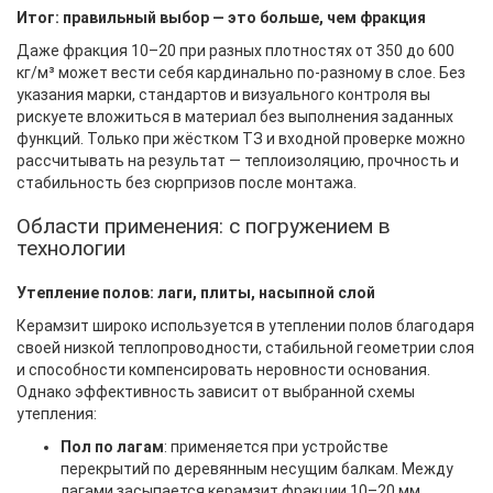
Итог: правильный выбор — это больше, чем фракция
Даже фракция 10–20 при разных плотностях от 350 до 600
кг/м³ может вести себя кардинально по-разному в слое. Без
указания марки, стандартов и визуального контроля вы
рискуете вложиться в материал без выполнения заданных
функций. Только при жёстком ТЗ и входной проверке можно
рассчитывать на результат — теплоизоляцию, прочность и
стабильность без сюрпризов после монтажа.
Области применения: с погружением в
технологии
Утепление полов: лаги, плиты, насыпной слой
Керамзит широко используется в утеплении полов благодаря
своей низкой теплопроводности, стабильной геометрии слоя
и способности компенсировать неровности основания.
Однако эффективность зависит от выбранной схемы
утепления:
Пол по лагам
: применяется при устройстве
перекрытий по деревянным несущим балкам. Между
лагами засыпается керамзит фракции 10–20 мм.