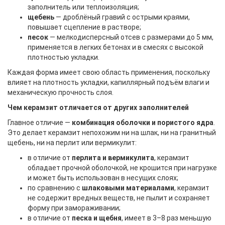
заполнитель или теплоизоляция;
щебень
— дроблёный гравий с острыми краями,
повышает сцепление в растворе;
песок
— мелкодисперсный отсев с размерами до 5 мм,
применяется в легких бетонах и в смесях с высокой
плотностью укладки.
Каждая форма имеет свою область применения, поскольку
влияет на плотность укладки, капиллярный подъём влаги и
механическую прочность слоя.
Чем керамзит отличается от других заполнителей
Главное отличие —
комбинация оболочки и пористого ядра
.
Это делает керамзит непохожим ни на шлак, ни на гранитный
щебень, ни на перлит или вермикулит:
в отличие от
перлита и вермикулита
, керамзит
обладает прочной оболочкой, не крошится при нагрузке
и может быть использован в несущих слоях;
по сравнению с
шлаковыми материалами
, керамзит
не содержит вредных веществ, не пылит и сохраняет
форму при замораживании;
в отличие от
песка и щебня
, имеет в 3–8 раз меньшую