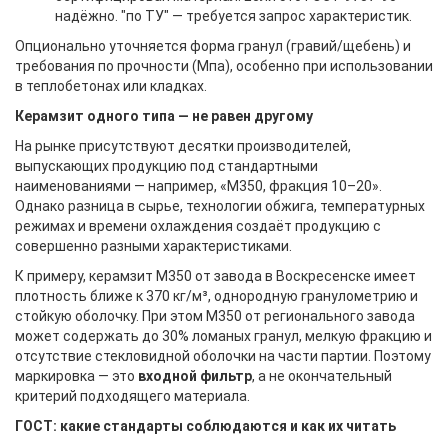
надёжно. "по ТУ" — требуется запрос характеристик.
Опционально уточняется форма гранул (гравий/щебень) и
требования по прочности (Мпа), особенно при использовании
в теплобетонах или кладках.
Керамзит одного типа — не равен другому
На рынке присутствуют десятки производителей,
выпускающих продукцию под стандартными
наименованиями — например, «М350, фракция 10–20».
Однако разница в сырье, технологии обжига, температурных
режимах и времени охлаждения создаёт продукцию с
совершенно разными характеристиками.
К примеру, керамзит М350 от завода в Воскресенске имеет
плотность ближе к 370 кг/м³, однородную гранулометрию и
стойкую оболочку. При этом М350 от регионального завода
может содержать до 30% ломаных гранул, мелкую фракцию и
отсутствие стекловидной оболочки на части партии. Поэтому
маркировка — это
входной фильтр
, а не окончательный
критерий подходящего материала.
ГОСТ: какие стандарты соблюдаются и как их читать