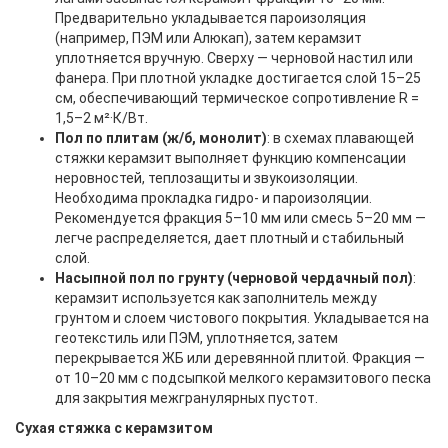
Предварительно укладывается пароизоляция
(например, ПЭМ или Алюкап), затем керамзит
уплотняется вручную. Сверху — черновой настил или
фанера. При плотной укладке достигается слой 15–25
см, обеспечивающий термическое сопротивление R =
1,5–2 м²·К/Вт.
Пол по плитам (ж/б, монолит)
: в схемах плавающей
стяжки керамзит выполняет функцию компенсации
неровностей, теплозащиты и звукоизоляции.
Необходима прокладка гидро- и пароизоляции.
Рекомендуется фракция 5–10 мм или смесь 5–20 мм —
легче распределяется, дает плотный и стабильный
слой.
Насыпной пол по грунту (черновой чердачный пол)
:
керамзит используется как заполнитель между
грунтом и слоем чистового покрытия. Укладывается на
геотекстиль или ПЭМ, уплотняется, затем
перекрывается ЖБ или деревянной плитой. Фракция —
от 10–20 мм с подсыпкой мелкого керамзитового песка
для закрытия межгранулярных пустот.
Сухая стяжка с керамзитом