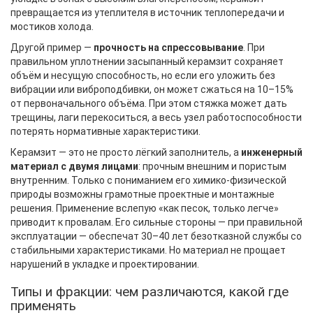
превращается из утеплителя в источник теплопередачи и
мостиков холода.
Другой пример —
прочность на спрессовывание
. При
правильном уплотнении засыпанный керамзит сохраняет
объём и несущую способность, но если его уложить без
вибрации или виброподбивки, он может сжаться на 10–15%
от первоначального объёма. При этом стяжка может дать
трещины, лаги перекоситься, а весь узел работоспособности
потерять нормативные характеристики.
Керамзит — это не просто лёгкий заполнитель, а
инженерный
материал с двумя лицами
: прочным внешним и пористым
внутренним. Только с пониманием его химико-физической
природы возможны грамотные проектные и монтажные
решения. Применение вслепую «как песок, только легче»
приводит к провалам. Его сильные стороны — при правильной
эксплуатации — обеспечат 30–40 лет безотказной службы со
стабильными характеристиками. Но материал не прощает
нарушений в укладке и проектировании.
Типы и фракции: чем различаются, какой где
применять