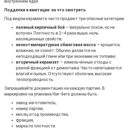
внутреннем ядре.
Подделки и имитации: на что смотреть
Под видом керамзита часто продают три опасные категории:
паленый кирпичный бой
— визуально похож, но не
вспучен. Плотность в 2–4 раза выше, ноль
изоляционных свойств;
низкотемпературная обжиговая масса
— крошится,
влажная, не сохнет. Обычно делается на
неподходящей глине или при экономии на топливе;
вторичный керамзит
— измельчённые отходы с
разной фракцией от демонтажа. Часто напитывается
влагой и пылью. Отсутствуют оболочки, высокая
теплопроводность.
Запрашивайте документацию на каждую партию. В
маркировке на упаковке/биг-беге должны быть:
завод-изготовитель,
номер партии,
месяц и год производства,
фракция,
марка по плотности.