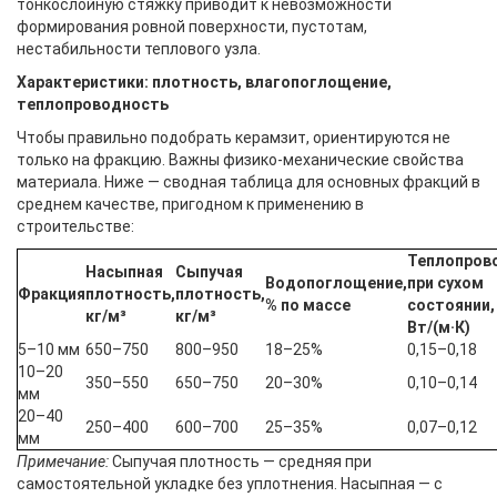
тонкослойную стяжку приводит к невозможности
формирования ровной поверхности, пустотам,
нестабильности теплового узла.
Характеристики: плотность, влагопоглощение,
теплопроводность
Чтобы правильно подобрать керамзит, ориентируются не
только на фракцию. Важны физико-механические свойства
материала. Ниже — сводная таблица для основных фракций в
среднем качестве, пригодном к применению в
строительстве:
Теплопров
Насыпная
Сыпучая
Водопоглощение,
при сухом
Фракция
плотность,
плотность,
% по массе
состоянии,
кг/м³
кг/м³
Вт/(м·К)
5–10 мм
650–750
800–950
18–25%
0,15–0,18
10–20
350–550
650–750
20–30%
0,10–0,14
мм
20–40
250–400
600–700
25–35%
0,07–0,12
мм
Примечание:
Сыпучая плотность — средняя при
самостоятельной укладке без уплотнения. Насыпная — с