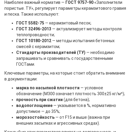
Наиболее важный норматив —
ГОСТ 9757-90
«Заполнители
пористые. ТУ», регулирует параметры керамзитового гравия
и песка. Также используют:
ГОСТ 5582-75
— керамзитовый песок;
ГОСТ 32496-2013
— актуализирует методы контроля
теплопроводности;
ГОСТ 10180-2012
— методы испытания бетонных
смесей с керамзитом;
Стандарты производителей (ТУ)
— необходимо
запрашивать и сравнивать с государственными
ГОСТами.
Ключевые параметры, на которые стоит обратить внимание
в документации:
марка по насыпной плотности
— условное
обозначение (М300 означает плотность 300±25 кг/м³);
прочность при сжатии
(для бетона);
водопоглощение
— указывается в %, нормативно
допустимое — до 35%;
морозостойкость
— от F15 и выше (важна при
внешних засыпках и агрессивных средах).