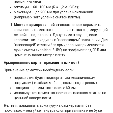
насыпного слоя;
оптимум — 60–100 мм (R = 1,2 м²К/Вт);
максимум — до 200 мм при уровне исключений
(например, заглубление снятой плиты).
Монтаж армированной стяжки:
поверх керамзита
заливается цементно-песчаная стяжка с армирующей
сеткой на подставках. Допустимо в случае, если
керамзит
не
находится в “плавающем” положении. Для
“плавающей” стяжки без армирования применяются
сухие смеси типа Knauf UBO, на профлист под ГВЛ или
цементно-волокнистую плиту.
Армированные карты: применять или нет?
Применение арматуры необходимо, если:
перекрытие будет подвергаться механическим
нагрузкам (тяжёлая мебель, полы с подогревом);
толщина керамзитного слоя > 60 мм;
используется цементно-песчаная влажная стяжка на
цельной поверхности.
Нельзя:
укладывать арматуру на сам керамзит без
прокладок — она уйдёт внутрь слоя при заливке и не будет