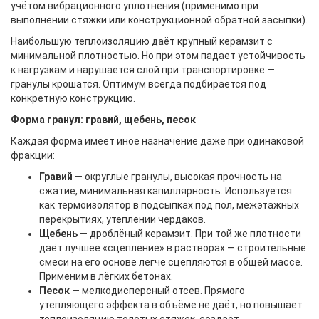
учётом вибрационного уплотнения (применимо при
выполнении стяжки или конструкционной обратной засыпки).
Наибольшую теплоизоляцию даёт крупный керамзит с
минимальной плотностью. Но при этом падает устойчивость
к нагрузкам и нарушается слой при транспортировке —
гранулы крошатся. Оптимум всегда подбирается под
конкретную конструкцию.
Форма гранул: гравий, щебень, песок
Каждая форма имеет иное назначение даже при одинаковой
фракции:
Гравий
— округлые гранулы, высокая прочность на
сжатие, минимальная капиллярность. Используется
как термоизолятор в подсыпках под пол, межэтажных
перекрытиях, утеплении чердаков.
Щебень
— дроблёный керамзит. При той же плотности
даёт лучшее «сцепление» в растворах — строительные
смеси на его основе легче сцепляются в общей массе.
Применим в лёгких бетонах.
Песок
— мелкодисперсный отсев. Прямого
утепляющего эффекта в объёме не даёт, но повышает