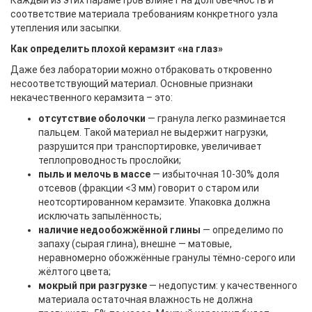
Каждый из этих параметров влияет на долговечность и
соответствие материала требованиям конкретного узла
утепления или засыпки.
Как определить плохой керамзит «на глаз»
Даже без лаборатории можно отбраковать откровенно
несоответствующий материал. Основные признаки
некачественного керамзита – это:
отсутствие оболочки
— гранула легко разминается
пальцем. Такой материал не выдержит нагрузки,
разрушится при транспортировке, увеличивает
теплопроводность прослойки;
пыль и мелочь в массе
— избыточная 10-30% доля
отсевов (фракции <3 мм) говорит о старом или
неотсортированном керамзите. Упаковка должна
исключать запылённость;
наличие недообожжённой глины
— определимо по
запаху (сырая глина), внешне — матовые,
неравномерно обожжённые гранулы тёмно-серого или
жёлтого цвета;
мокрый при разгрузке
— недопустим: у качественного
материала остаточная влажность не должна