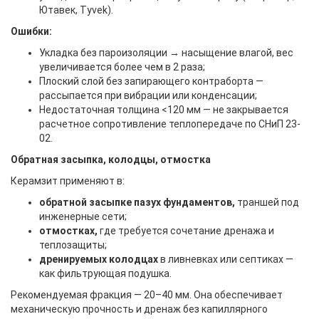
Ютавек, Tyvek).
Ошибки:
Укладка без пароизоляции → насыщение влагой, вес
увеличивается более чем в 2 раза;
Плоский слой без запирающего контраборта —
рассыпается при вибрации или конденсации;
Недостаточная толщина <120 мм — не закрывается
расчетное сопротивление теплопередаче по СНиП 23-
02.
Обратная засыпка, колодцы, отмостка
Керамзит применяют в:
обратной засыпке пазух фундаментов,
траншей под
инженерные сети;
отмостках,
где требуется сочетание дренажа и
теплозащиты;
дренируемых колодцах
в ливневках или септиках —
как фильтрующая подушка.
Рекомендуемая фракция — 20–40 мм. Она обеспечивает
механическую прочность и дренаж без капиллярного