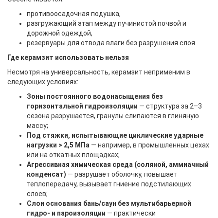
противоосадочная подушка,
разгружающий этап между пучинистой почвой и
дорожной одеждой,
резервуары для отвода влаги без разрушения слоя.
Где керамзит использовать нельзя
Несмотря на универсальность, керамзит неприменим в
следующих условиях:
Зоны постоянного водонасыщения без
горизонтальной гидроизоляции
— структура за 2–3
сезона разрушается, гранулы слипаются в глиняную
массу;
Под стяжки, испытывающие циклические ударные
нагрузки > 2,5 МПа
— например, в промышленных цехах
или на откатных площадках;
Агрессивная химическая среда (соляной, аммиачный
конденсат)
— разрушает оболочку, повышает
теплопередачу, вызывает гниение подстилающих
слоёв;
Слои основания бань/саун без мультибарьерной
гидро- и пароизоляции
— практически