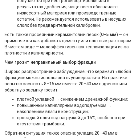
получаются при нестрогой сортировке или в
результатах дробления; чаще всего обозначают
низкосортный материал или производственные
остатки. Не рекомендуется использовать в несущих
слоях без предварительной калибровки.
Есть также просеянный керамзитовый песок (
0–5 мм
) — он
применяется как добавка к цементу или плотным растворам.
В чистом виде — малоэффективен как теплоизоляция из-за
плотности и капиллярности.
Чем грозит неправильный выбор фракции
Широко распространено заблуждение, что керамзит «любой
фракции» можно использовать универсально. На практике
попытка засыпать 8–16 мм вместо 20–40 мм в дренаж или
обратную засыпку грозит:
плотной укладкой → снижением дренажной функции;
повышенным капиллярным водоподъемом →
накоплением влаги в конструкции;
просадкой слоя под нагрузкой до 15%, особенно при
отсутствии трамбовки.
Обратная ситуация также опасна: укладка 20–40 мм в