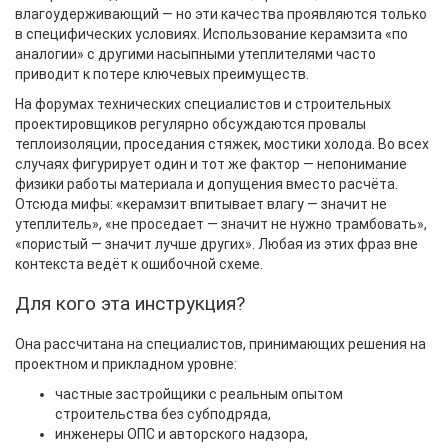
влагоудерживающий — но эти качества проявляются только
в специфических условиях. Использование керамзита «по
аналогии» с другими насыпными утеплителями часто
приводит к потере ключевых преимуществ.
На форумах технических специалистов и строительных
проектировщиков регулярно обсуждаются провалы
теплоизоляции, проседания стяжек, мостики холода. Во всех
случаях фигурирует один и тот же фактор — непонимание
физики работы материала и допущения вместо расчёта.
Отсюда мифы: «керамзит впитывает влагу — значит не
утеплитель», «не проседает — значит не нужно трамбовать»,
«пористый — значит лучше других». Любая из этих фраз вне
контекста ведёт к ошибочной схеме.
Для кого эта инструкция?
Она рассчитана на специалистов, принимающих решения на
проектном и прикладном уровне:
частные застройщики с реальным опытом
строительства без субподряда,
инженеры ОПС и авторского надзора,