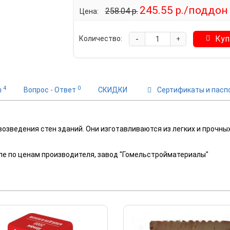
245.55 р./поддон 
258.04 р.
Цена:
-
Куп
Количество:
+
4
0
ы
Вопрос - Ответ
СКИДКИ
Сертификаты и пасп
озведения стен зданий. Они изготавливаются из легких и прочных 
еле по ценам производителя, завод "Гомельстройматериалы"