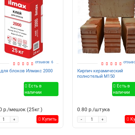
отзывов: 6
отзыво
 для блоков Илмакс 2000
Кирпич керамический
полнотелый М150
Есть в
Есть в
наличии
наличии
0 р./мешок (25кг.)
0.80 р./штука
-
Купить
К
+
+