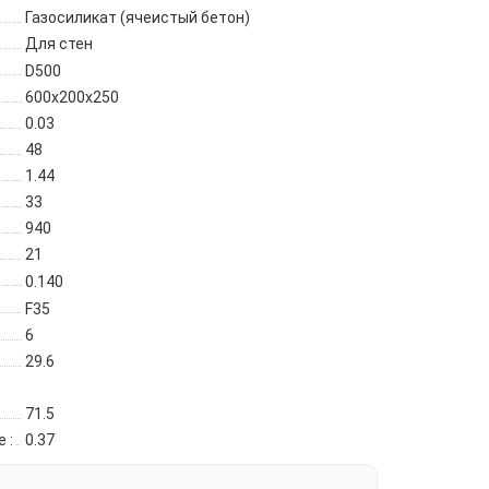
Газосиликат (ячеистый бетон)
Для стен
D500
600х200х250
0.03
48
1.44
33
940
21
0.140
F35
6
29.6
71.5
ее
:
0.37