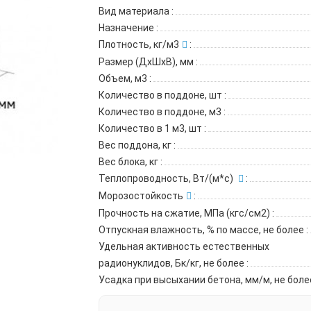
Вид материала
:
Назначение
:
Плотность, кг/м3
:
Размер (ДхШхВ), мм
:
Объем, м3
:
Количество в поддоне, шт
:
Количество в поддоне, м3
:
Количество в 1 м3, шт
:
Вес поддона, кг
:
Вес блока, кг
:
Теплопроводность, Вт/(м*с)
:
Морозостойкость
:
Прочность на сжатие, МПа (кгс/см2)
:
Отпускная влажность, % по массе, не более
:
Удельная активность естественных
радионуклидов, Бк/кг, не более
:
Усадка при высыхании бетона, мм/м, не бол