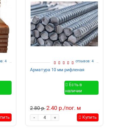
в: 4
отзывов: 4
Арматура 10 мм рифленая
Клей-п
750 мл 
Есть в
наличии
2.40 р./пог. м
19.00 
2.80 р.
-
-
упить
Купить
+