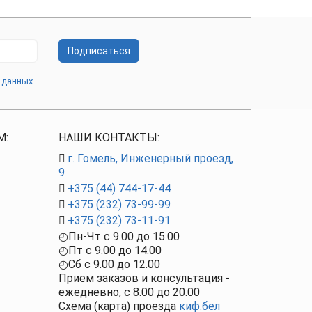
Подписаться
 данных.
М:
НАШИ КОНТАКТЫ:
г. Гомель, Инженерный проезд,
9
+375 (44) 744-17-44
+375 (232) 73-99-99
+375 (232) 73-11-91
◴
Пн-Чт c
9.00
до
15.00
◴
Пт c
9.00
до
14.00
◴
Сб с 9.00 до 12.00
Прием заказов и консультация -
ежедневно, с
8.00
до
20.00
Схема (карта) проезда
киф.бел