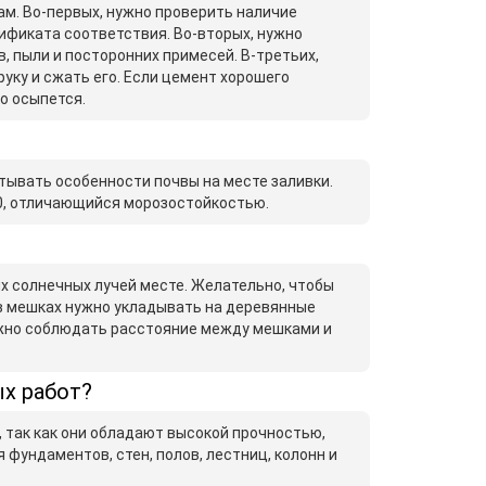
м. Во-первых, нужно проверить наличие
тификата соответствия. Во-вторых, нужно
, пыли и посторонних примесей. В-третьих,
уку и сжать его. Если цемент хорошего
ко осыпется.
ывать особенности почвы на месте заливки.
0, отличающийся морозостойкостью.
х солнечных лучей месте. Желательно, чтобы
 в мешках нужно укладывать на деревянные
нужно соблюдать расстояние между мешками и
х работ?
 так как они обладают высокой прочностью,
фундаментов, стен, полов, лестниц, колонн и