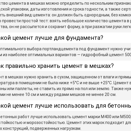
тво цемента в мешках можно определить по нескольким признака
ской упаковки, даты изготовления и срока годности, а также сер
ть внешний вид цемента: он должен быть однородным, без комков
 провести простой тест: взять небольшое количество цемента в р
тва, он не рассыпется и сохранит форму, а при разжатии руки лег
кой цемент лучше для фундамента?
птимального выбора портландцемента под фундамент нужно учит
 из наиболее оптимальных вариантов — гидрофобный цемент 50
к правильно хранить цемент в мешках?
т в мешках нужно хранить в сухом, защищенном от влаги и прямы
ратура в помещении не была ниже +5°C и не выше +25°C. Цемент
ны или паллеты, не ставить их прямо на пол или землю. Также 
ми не менее 10 см и между рядами мешков не менее 20 см.
кой цемент лучше использовать для бетонны
етонных работ лучше использовать цемент марки М400 или М500,
тойкостью и морозостойкостью. Цемент этих марок подходит для 
х конструкций, подверженных нагрузкам.