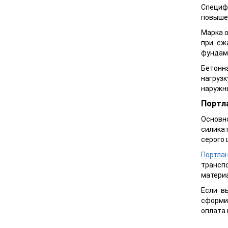
Специф
повышен
Марка о
при сж
фундаме
Бетонна
нагрузк
наружны
Портл
Основн
силикат
серого 
Портла
трансп
материа
Если в
сформи
оплата 