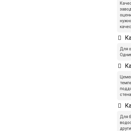
Качес
завод
оцени
нужно
качес
Ка
Для о
Одним
Ка
Цемен
темпе
поддо
стена
Ка
Для б
водос
други