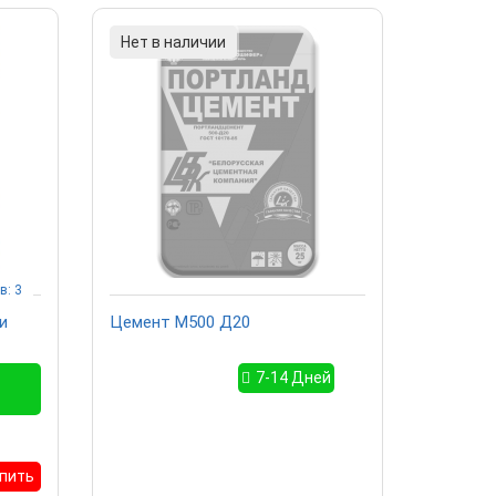
Нет в наличии
в: 3
и
Цемент М500 Д20
7-14 Дней
пить