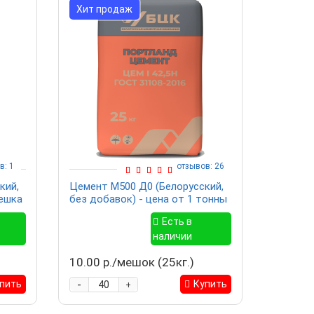
Хит продаж
в: 1
отзывов: 26
кий,
Цемент М500 Д0 (Белорусский,
мешка
без добавок) - цена от 1 тонны
Есть в
наличии
10.00 р./мешок (25кг.)
-
пить
Купить
+