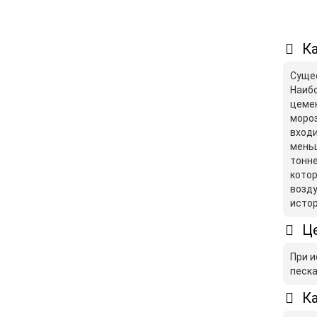
Ка
Сущес
Наибо
цемен
мороз
входи
меньш
тонне
котор
возду
истор
Це
При и
песка
Ка