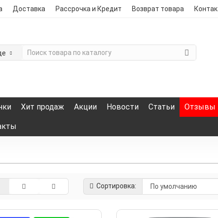
а
Доставка
Рассрочка и Кредит
Возврат товара
Конта
де
нки
Хит продаж
Акции
Новости
Статьи
Отзывы
акты
Сортировка: