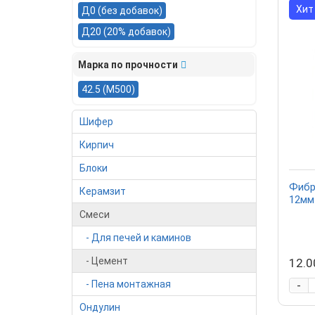
Хит
Д0 (без добавок)
Д20 (20% добавок)
Марка по прочности
42.5 (М500)
Шифер
Кирпич
Блоки
Фибр
Керамзит
12мм 
Смеси
- Для печей и каминов
- Цемент
12.0
-
- Пена монтажная
Ондулин