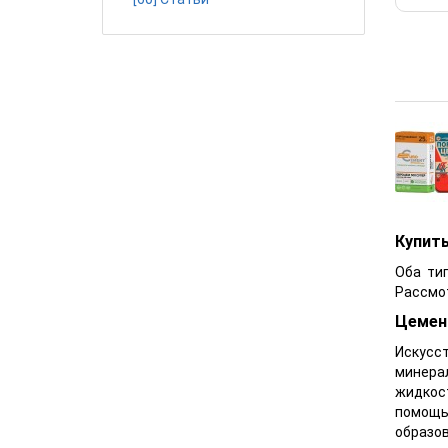
Купить
Оба ти
Рассмо
Цемен
Искусс
минерал
жидкос
помощь
образов