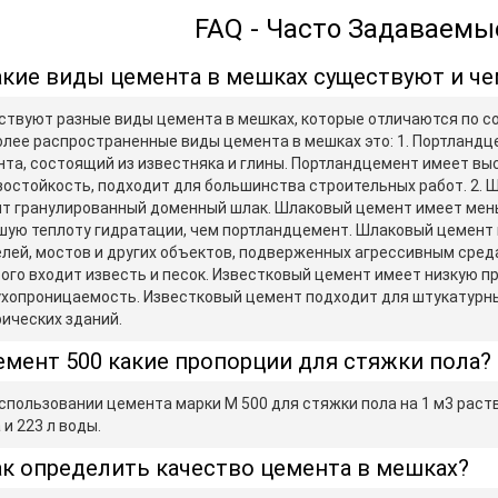
FAQ - Часто Задаваем
кие виды цемента в мешках существуют и че
твуют разные виды цемента в мешках, которые отличаются по со
лее распространенные виды цемента в мешках это: 1. Портландц
та, состоящий из известняка и глины. Портландцемент имеет вы
остойкость, подходит для большинства строительных работ. 2. Ш
т гранулированный доменный шлак. Шлаковый цемент имеет мень
ую теплоту гидратации, чем портландцемент. Шлаковый цемент 
лей, мостов и других объектов, подверженных агрессивным средам
ого входит известь и песок. Известковый цемент имеет низкую п
хопроницаемость. Известковый цемент подходит для штукатурны
ических зданий.
мент 500 какие пропорции для стяжки пола?
спользовании цемента марки М 500 для стяжки пола на 1 м3 раств
 и 223 л воды.
к определить качество цемента в мешках?