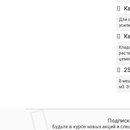
Ка
Для с
усили
Ка
Кладо
раств
цемен
25
В меш
м3. Э
Подписк
Будьте в курсе новых акций и сп