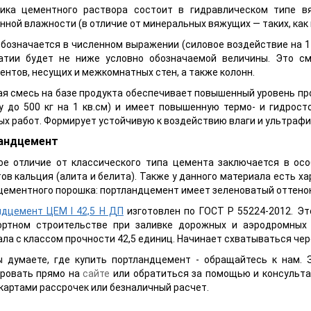
ика цементного раствора состоит в гидравлическом типе вя
ной влажности (в отличие от минеральных вяжущих — таких, как 
бозначается в численном выражении (силовое воздействие на 1 
атии будет не ниже условно обозначаемой величины.
Это см
нтов, несущих и межкомнатных стен, а также колонн.
я смесь на базе продукта обеспечивает повышенный уровень п
у до 500 кг на 1 кв.см) и имеет повышенную термо- и гидрост
х работ. Формирует устойчивую к воздействию влаги и ультрафи
андцемент
ое отличие от классического типа цемента заключается в особ
ов кальция (алита и белита). Также у данного материала есть х
цементного порошка: портландцемент имеет зеленоватый оттенок
ндцемент ЦЕМ I 42,5 Н ДП
изготовлен по ГОСТ Р 55224-2012. Эт
ортном строительстве при заливке дорожных и аэродромных
ла с классом прочности 42,5 единиц. Начинает схватываться чере
ы думаете, где купить портландцемент - обращайтесь к нам.
ровать прямо на
сайте
или обратиться за помощью и консульта
картами рассрочек или безналичный расчет.