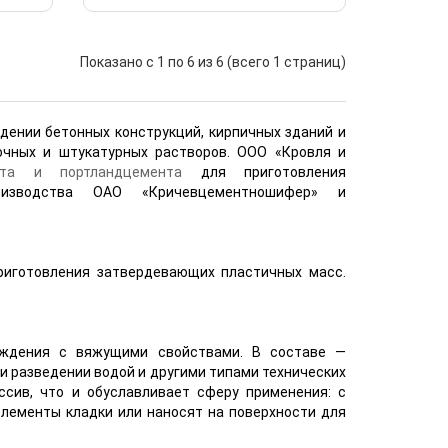
Показано с 1 по 6 из 6 (всего 1 страниц)
дении бетонных конструкций, кирпичных зданий и
очных и штукатурных растворов. ООО «Кровля и
нта и портландцемента
для приготовления
оизводства ОАО «Кричевцементношифер» и
риготовления затвердевающих пластичных масс.
хождения с вяжущими свойствами. В составе —
и разведении водой и другими типами технических
сив, что и обуславливает сферу применения: с
лементы кладки или наносят на поверхности для