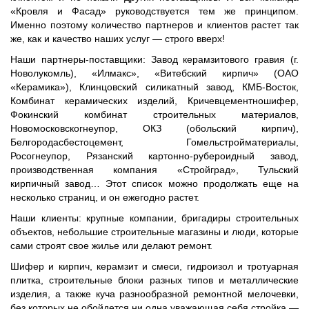
«Кровля и Фасад» руководствуется тем же принципом.
Именно поэтому количество партнеров и клиентов растет так
же, как и качество наших услуг — строго вверх!
Наши партнеры-поставщики
: Завод керамзитового гравия (г.
Новолукомль), «Илмакс», «Витебский кирпич» (ОАО
«Керамика»), Клинцовский силикатный завод, КМБ-Восток,
Комбинат керамических изделий, Кричевцементношифер,
Фокинский комбинат строительных материалов,
Новомосковскогнеупор, ОКЗ (обольский кирпич),
Белгородасбестоцемент, Гомельстройматериалы,
Росогнеупор, Рязанский картонно-рубероидный завод,
производственная компания «Стройград», Тульский
кирпичный завод… Этот список можно продолжать еще на
несколько страниц, и он ежегодно растет.
Наши клиенты
: крупные компании, бригадиры строительных
объектов, небольшие строительные магазины и люди, которые
сами строят свое жилье или делают ремонт.
Шифер и кирпич, керамзит и смеси, гидроизол и тротуарная
плитка, строительные блоки разных типов и металлические
изделия, а также куча разнообразной ремонтной мелочевки,
без которых не обойдется ни одна уважающая себя стройка —