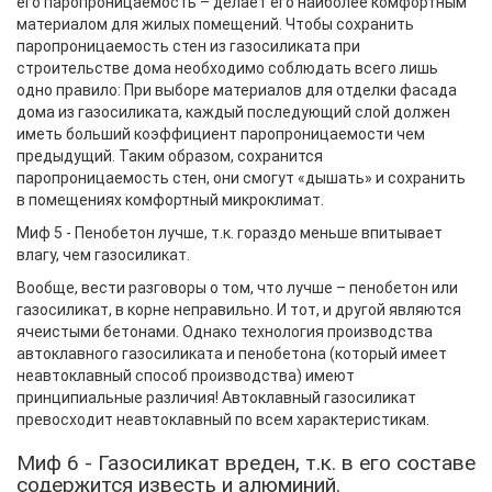
его паропроницаемость – делает его наиболее комфортным
материалом для жилых помещений. Чтобы сохранить
паропроницаемость стен из газосиликата при
строительстве дома необходимо соблюдать всего лишь
одно правило: При выборе материалов для отделки фасада
дома из газосиликата, каждый последующий слой должен
иметь больший коэффициент паропроницаемости чем
предыдущий. Таким образом, сохранится
паропроницаемость стен, они смогут «дышать» и сохранить
в помещениях комфортный микроклимат.
Миф 5 - Пенобетон лучше, т.к. гораздо меньше впитывает
влагу, чем газосиликат.
Вообще, вести разговоры о том, что лучше – пенобетон или
газосиликат, в корне неправильно. И тот, и другой являются
ячеистыми бетонами. Однако технология производства
автоклавного газосиликата и пенобетона (который имеет
неавтоклавный способ производства) имеют
принципиальные различия!
Автоклавный газосиликат
превосходит неавтоклавный по всем характеристикам.
Миф 6 - Газосиликат вреден, т.к. в его составе
содержится известь и алюминий.