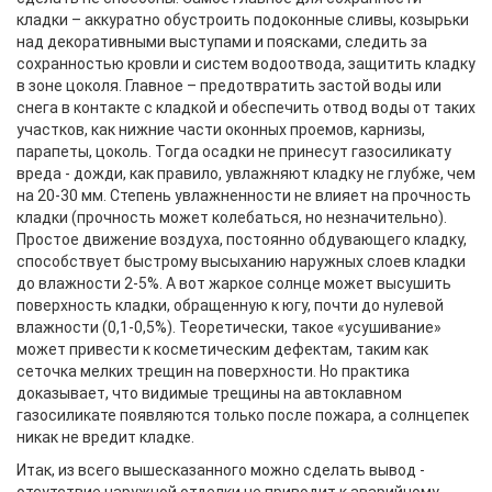
кладки – аккуратно обустроить подоконные сливы, козырьки
над декоративными выступами и поясками, следить за
сохранностью кровли и систем водоотвода, защитить кладку
в зоне цоколя. Главное – предотвратить застой воды или
снега в контакте с кладкой и обеспечить отвод воды от таких
участков, как нижние части оконных проемов, карнизы,
парапеты, цоколь. Тогда осадки не принесут газосиликату
вреда - дожди, как правило, увлажняют кладку не глубже, чем
на 20-30 мм. Степень увлажненности не влияет на прочность
кладки (прочность может колебаться, но незначительно).
Простое движение воздуха, постоянно обдувающего кладку,
способствует быстрому высыханию наружных слоев кладки
до влажности 2-5%. А вот жаркое солнце может высушить
поверхность кладки, обращенную к югу, почти до нулевой
влажности (0,1-0,5%). Теоретически, такое «усушивание»
может привести к косметическим дефектам, таким как
сеточка мелких трещин на поверхности. Но практика
доказывает, что видимые трещины на автоклавном
газосиликате появляются только после пожара, а солнцепек
никак не вредит кладке.
Итак, из всего вышесказанного можно сделать вывод -