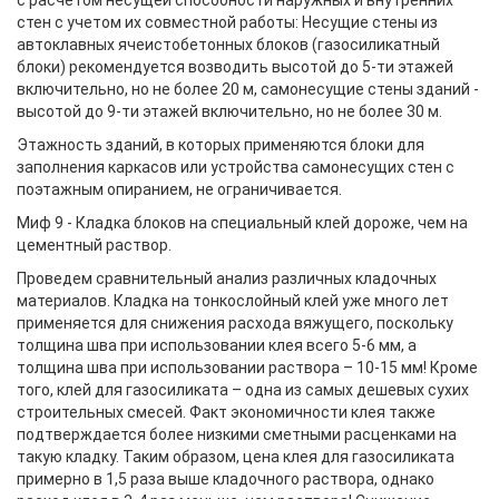
с расчетом несущей способности наружных и внутренних
стен с учетом их совместной работы: Несущие стены из
автоклавных ячеистобетонных блоков (газосиликатный
блоки) рекомендуется возводить высотой до 5-ти этажей
включительно, но не более 20 м, самонесущие стены зданий -
высотой до 9-ти этажей включительно, но не более 30 м.
Этажность зданий, в которых применяются блоки для
заполнения каркасов или устройства самонесущих стен с
поэтажным опиранием, не ограничивается.
Миф 9 - Кладка блоков на специальный клей дороже, чем на
цементный раствор.
Проведем сравнительный анализ различных кладочных
материалов. Кладка на тонкослойный клей уже много лет
применяется для снижения расхода вяжущего, поскольку
толщина шва при использовании клея всего 5-6 мм, а
толщина шва при использовании раствора – 10-15 мм! Кроме
того, клей для газосиликата – одна из самых дешевых сухих
строительных смесей. Факт экономичности клея также
подтверждается более низкими сметными расценками на
такую кладку. Таким образом, цена клея для газосиликата
примерно в 1,5 раза выше кладочного раствора, однако