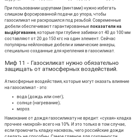
При пользовании шурупами (винтами) нужно избегать
слишком форсированной подачи до упора, чтобы
газосиликат не раскрошился под резьбой. Современные
дюбели обеспечивают гарантированные
показатели на
выдёргивание
, которые при глубине забивки от 40 до 100 мм
составляют от 20 до 150 кгс на один элемент. Сейчас
популярны нейлоновые дюбели и химические анкеры,
специально созданные для крепления в газосиликат.
Миф 11 - Газосиликат нужно обязательно
защищать от атмосферных воздействий.
Атмосферные воздействия, которые могут оказать влияние
на газосиликат - это:
вода (дождь или снег);
солнце (нагревание);
мороз.
Намокание от дождя газосиликату не вредит: «сухая» кладка
прочнее «мокрой» всего на 10%. И это только в том случае,
если промочить кладку насквозь, чего российские дожди
сделать не способны. Самое главное для сохранности