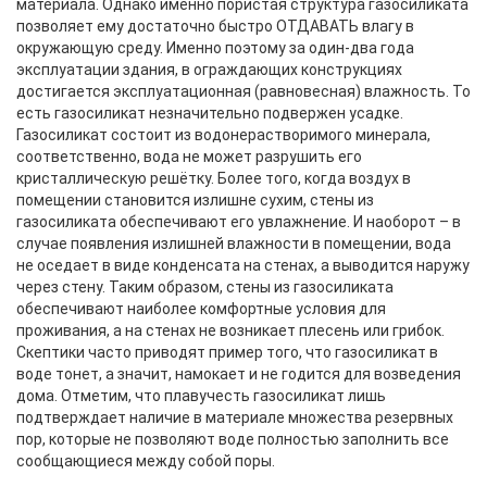
материала. Однако именно пористая структура газосиликата
позволяет ему достаточно быстро ОТДАВАТЬ влагу в
окружающую среду. Именно поэтому за один-два года
эксплуатации здания, в ограждающих конструкциях
достигается эксплуатационная (равновесная) влажность. То
есть газосиликат незначительно подвержен усадке.
Газосиликат состоит из водонерастворимого минерала,
соответственно, вода не может разрушить его
кристаллическую решётку. Более того, когда воздух в
помещении становится излишне сухим, стены из
газосиликата обеспечивают его увлажнение. И наоборот – в
случае появления излишней влажности в помещении, вода
не оседает в виде конденсата на стенах, а выводится наружу
через стену. Таким образом, стены из газосиликата
обеспечивают наиболее комфортные условия для
проживания, а на стенах не возникает плесень или грибок.
Скептики часто приводят пример того, что газосиликат в
воде тонет, а значит, намокает и не годится для возведения
дома. Отметим, что плавучесть газосиликат лишь
подтверждает наличие в материале множества резервных
пор, которые не позволяют воде полностью заполнить все
сообщающиеся между собой поры.