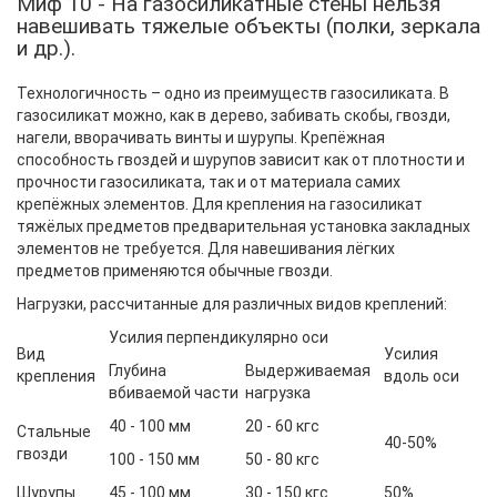
Миф 10 - На газосиликатные стены нельзя
навешивать тяжелые объекты (полки, зеркала
и др.).
Технологичность – одно из преимуществ газосиликата. В
газосиликат можно, как в дерево, забивать скобы, гвозди,
нагели, вворачивать винты и шурупы. Крепёжная
способность гвоздей и шурупов зависит как от плотности и
прочности газосиликата, так и от материала самих
крепёжных элементов. Для крепления на газосиликат
тяжёлых предметов предварительная установка закладных
элементов не требуется. Для навешивания лёгких
предметов применяются обычные гвозди.
Нагрузки, рассчитанные для различных видов креплений:
Усилия перпендикулярно оси
Вид
Усилия
Глубина
Выдерживаемая
крепления
вдоль оси
вбиваемой части
нагрузка
40 - 100 мм
20 - 60 кгс
Стальные
40-50%
гвозди
100 - 150 мм
50 - 80 кгс
Шурупы
45 - 100 мм
30 - 150 кгс
50%