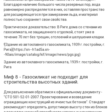
Благодаря наличию большого числа резервных пор, вода
равномерно распределяется в них, оставляя пространство
для расширяющегося при замерзании льда, и материал
полностью сохраняет свои свойства.
Практическое доказательство: В Риге дома со стенами из
газосиликата, не защищенного отделкой, стоят уже в
течение 70 лет без трещин, отслоений и шелушения кладки.
![Здание из автоклавного газосиликата, 1939 г. постройки, г.
Рига](https://xn--h1ad5a.xn-
-90ais/image/catalog/kif/image/news/pgs.jpg)
Здание из автоклавного газосиликата, 1939 г. постройки, г.
Рига
Миф 8 - Газосиликат не подходит для
строительства высотных зданий.
Для разъяснения обратимся к официальному документу -
"СТО 501-52-01-2007. Проектирование и возведение
ограждающих конструкций из ячеистых бетонов". Стандарт
рекомендует определять допустимую высоту стен из блоков