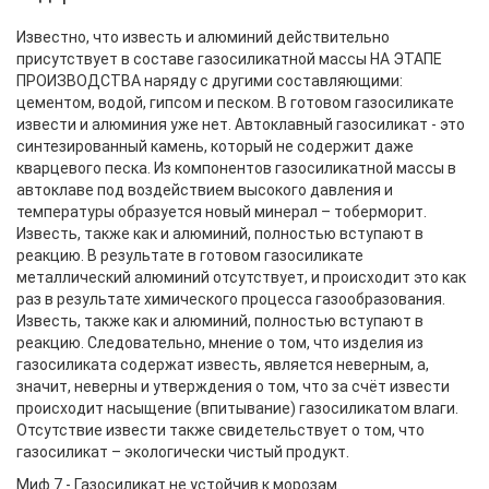
Известно, что известь и алюминий действительно
присутствует в составе газосиликатной массы НА ЭТАПЕ
ПРОИЗВОДСТВА наряду с другими составляющими:
цементом, водой, гипсом и песком. В готовом газосиликате
извести и алюминия уже нет. Автоклавный газосиликат - это
синтезированный камень, который не содержит даже
кварцевого песка. Из компонентов газосиликатной массы в
автоклаве под воздействием высокого давления и
температуры образуется новый минерал – тоберморит.
Известь, также как и алюминий, полностью вступают в
реакцию. В результате в готовом газосиликате
металлический алюминий отсутствует, и происходит это как
раз в результате химического процесса газообразования.
Известь, также как и алюминий, полностью вступают в
реакцию. Следовательно, мнение о том, что изделия из
газосиликата содержат известь, является неверным, а,
значит, неверны и утверждения о том, что за счёт извести
происходит насыщение (впитывание) газосиликатом влаги.
Отсутствие извести также свидетельствует о том, что
газосиликат – экологически чистый продукт.
Миф 7 - Газосиликат не устойчив к морозам.