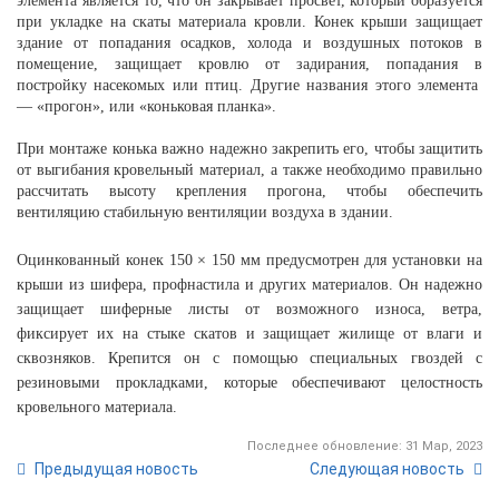
элемента
 является то, что он закрывает просвет, который образуется 
при укладке на 
скаты
 материала кровли. Конек крыши защищает 
здание от попадания осадков, холода и воздушных потоков в 
помещение, защищает кровлю от задирания, попадания в 
постройку насекомых или птиц. Другие названия этого элемента  
— «прогон», или «коньковая планка».
При монтаже конька важно надежно закрепить его, чтобы защитить 
от выгибания кровельный материал, а также необходимо правильно 
рассчитать высоту крепления прогона, чтобы обеспечить 
вентиляцию стабильную вентиляции воздуха в здании. 
Оцинкованный конек 150 × 150 мм предусмотрен для установки на 
крыши из шифера, профнастила и других материалов. Он надежно 
защищает шиферные листы от возможного износа, ветра, 
фиксирует их на стыке скатов и защищает жилище от влаги и 
сквозняков. Крепится он с помощью специальных гвоздей с 
резиновыми прокладками, которые обеспечивают целостность 
кровельного материала. 
Последнее обновление: 31 Мар, 2023
Предыдущая новость
Следующая новость