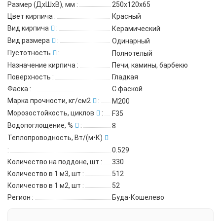
Размер (ДхШхВ), мм
:
250х120х65
Цвет кирпича
:
Красный
Вид кирпича
:
Керамический
Вид размера
:
Одинарный
Пустотность
:
Полнотелый
Назначение кирпича
:
Печи, камины, барбекю
Поверхность
:
Гладкая
Фаска
:
С фаской
Марка прочности, кг/см2
:
М200
Морозостойкость, циклов
:
F35
Водопоглощение, %
:
8
Теплопроводность, Вт/(м•К)
:
0.529
Количество на поддоне, шт
:
330
Количество в 1 м3, шт
:
512
Количество в 1 м2, шт
:
52
Регион
:
Буда-Кошелево