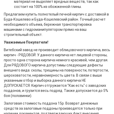
материал не выделяет вредных веществ, так как
состоит на 100% из обожженной глины.
Предлагаем купить полнотелый печной кирпич с доставкой в
Буда-Кошелево и Буда-Кошелевский район. Точный расчет
необходимого объема, бережная транспортировка
машинами с гидроманипулятором прямо на ваш
строительный объект.
Уважаемые Покупатели!
Витебский завод не производит облицовочного кирпича, весь
кирпич - РЯДОВОЙ. У данного кирпича нет лицевой стороны,
просто одна сторона кирпича немного красивей, чем другая.
Для РЯДОВОГО кирпича допустимы следующие дефекты
внешнего вида: сколы, трещины на поверхности, потертости,
шероховатости, неравномерность цвета. В связи с выше
указанным отбор и выборка данного кирпича НЕ
ДОПУСКАЕТСЯ. Кирпич отгружается "Как есть" с заводских
поддонов, и грузится весь подряд. Также допускается до 5%
боя (половинки).
Залоговая стоимость поддона 15р. Возврат денежных
средств за залоговые поддоны производятся только при
наличии документов, подтверждающих факт внесения