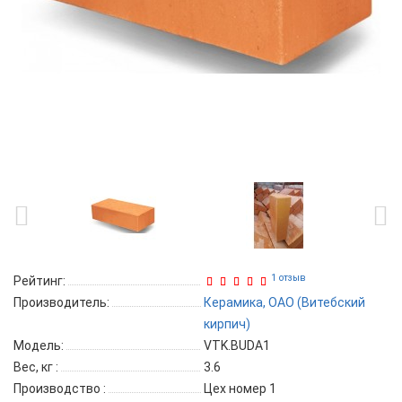
1 отзыв
Рейтинг:
Производитель:
Керамика, ОАО (Витебский
кирпич)
Модель:
VTK.BUDA1
Вес, кг
:
3.6
Производство
:
Цех номер 1