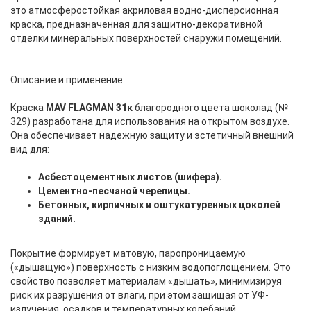
это атмосферостойкая акриловая водно-дисперсионная
краска, предназначенная для защитно-декоративной
отделки минеральных поверхностей снаружи помещений.
Описание и применение
Краска
MAV FLAGMAN 31к
благородного цвета шоколад (№
329) разработана для использования на открытом воздухе.
Она обеспечивает надежную защиту и эстетичный внешний
вид для:
Асбестоцементных листов (шифера).
Цементно-песчаной черепицы.
Бетонных, кирпичных и оштукатуренных цоколей
зданий.
Покрытие формирует матовую, паропроницаемую
(«дышащую») поверхность с низким водопоглощением. Это
свойство позволяет материалам «дышать», минимизируя
риск их разрушения от влаги, при этом защищая от УФ-
излучения, осадков и температурных колебаний.