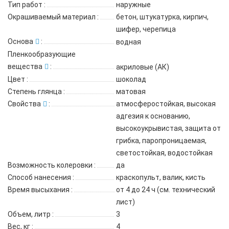
Тип работ
:
наружные
Окрашиваемый материал
:
бетон, штукатурка, кирпич,
шифер, черепица
Основа
:
водная
Пленкообразующие
вещества
:
акриловые (АК)
Цвет
:
шоколад
Степень глянца
:
матовая
Свойства
:
атмосферостойкая, высокая
адгезия к основанию,
высокоукрывистая, защита от
грибка, паропроницаемая,
светостойкая, водостойкая
Возможность колеровки
:
да
Способ нанесения
:
краскопульт, валик, кисть
Время высыхания
:
от 4 до 24 ч (см. технический
лист)
Объем, литр
:
3
Вес, кг
:
4