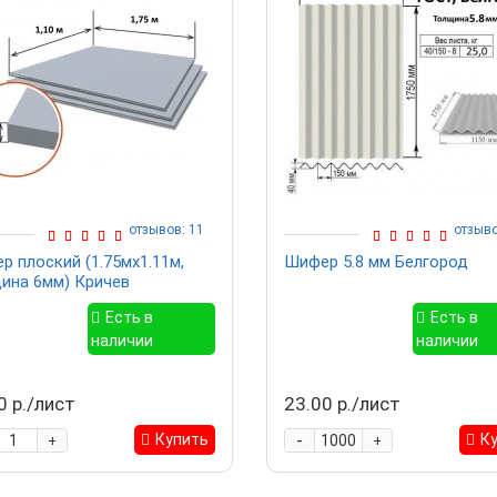
отзывов: 11
отзыво
р плоский (1.75мх1.11м,
Шифер 5.8 мм Белгород
ина 6мм) Кричев
Есть в
Есть в
наличии
наличии
0 р./лист
23.00 р./лист
-
Купить
К
+
+