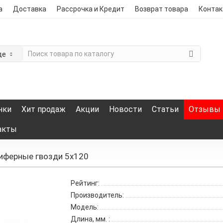
а
Доставка
Рассрочка и Кредит
Возврат товара
Конта
де
нки
Хит продаж
Акции
Новости
Статьи
Отзывы
акты
ферные гвозди 5х120
Рейтинг:
Производитель:
Модель:
Длина, мм.
: