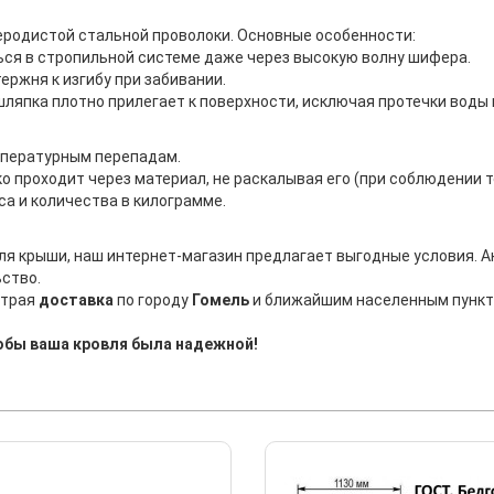
еродистой стальной проволоки. Основные особенности:
ся в стропильной системе даже через высокую волну шифера.
ержня к изгибу при забивании.
ляпка плотно прилегает к поверхности, исключая протечки воды 
мпературным перепадам.
о проходит через материал, не раскалывая его (при соблюдении т
а и количества в килограмме.
я крыши, наш интернет-магазин предлагает выгодные условия. 
ство.
страя
доставка
по городу
Гомель
и ближайшим населенным пункта
тобы ваша кровля была надежной!