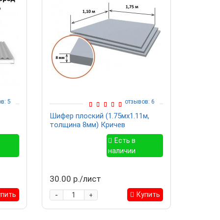
в: 5
отзывов: 6
Шифер плоский (1.75мх1.11м,
Шифер 
толщина 8мм) Кричев
Есть в
наличии
30.00 р./лист
21.20 р
-
-
упить
Купить
+