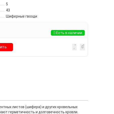
5
43
Шиферные гвозди
Есть в наличии
ить
нтных листов (шифера) и других кровельных
вают герметичность и долговечность кровли.