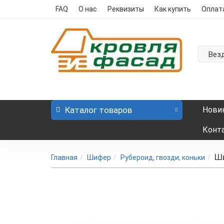
FAQ
О нас
Реквизиты
Как купить
Оплат
Вез
Каталог
товаров
Нови
Конт
Ши
Главная
Шифер
Рубероид, гвозди, коньки