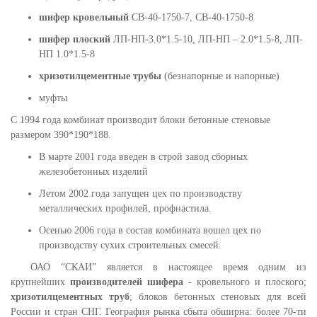
шифер кровельный
СВ-40-1750-7, СВ-40-1750-8
шифер плоский
ЛП-НП-3.0*1.5-10, ЛП-НП – 2.0*1.5-8, ЛП-
НП 1.0*1.5-8
хризотилцементные трубы
(безнапорные и напорные)
муфты
С 1994 года комбинат производит блоки бетонные стеновые
размером 390*190*188.
В марте 2001 года введен в строй завод сборных
железобетонных изделий
Летом 2002 года запущен цех по производству
металлических профилей, профнастила.
Осенью 2006 года в состав комбината вошел цех по
производству сухих строительных смесей.
ОАО “СКАИ” является в настоящее время одним из
крупнейших
производителей шифера
- кровельного и плоского;
хризотилцементных труб
; блоков бетонных стеновых для всей
России и стран СНГ. География рынка сбыта обширна: более 70-ти