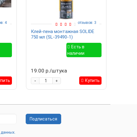
в: 4
отзывов: 3
Клей-пена монтажная SOLIDE
Евроцем
750 мл (SL-39490-1)
покупк
Есть в
наличии
19.00 р./штука
11.00 
-
-
упить
Купить
+
Подписаться
 данных.