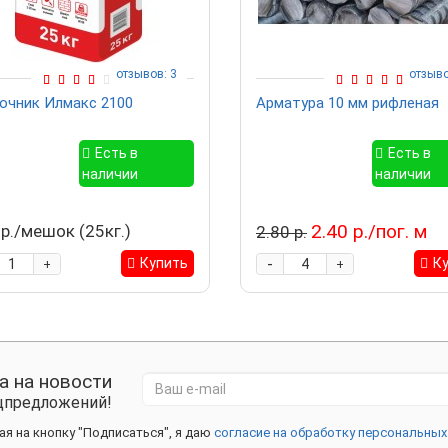
отзывов: 3
отзыво
очник Илмакс 2100
Арматура 10 мм рифленая
Есть в
Есть в
наличии
наличии
2.40 р./пог. м
 р./мешок (25кг.)
2.80 р.
-
Купить
К
+
+
а на новости
ецпредложений!
я на кнопку "Подписаться", я даю
согласие на обработку персональных