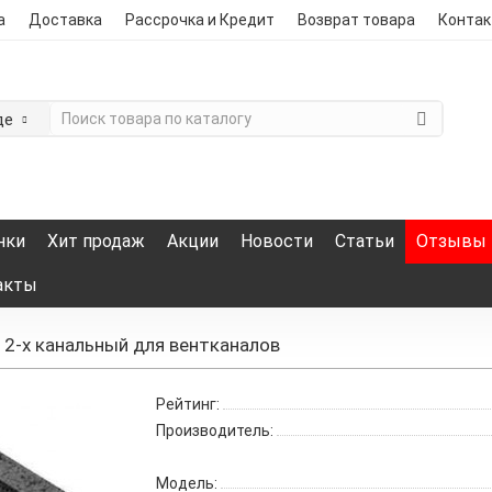
а
Доставка
Рассрочка и Кредит
Возврат товара
Конта
де
нки
Хит продаж
Акции
Новости
Статьи
Отзывы
акты
 2-х канальный для вентканалов
Рейтинг:
Производитель:
Модель: