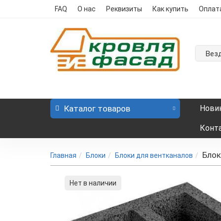
FAQ
О нас
Реквизиты
Как купить
Оплат
Вез
Каталог
товаров
Нови
Конт
Блок
Главная
Блоки
Блоки для вентканалов
Нет в наличии