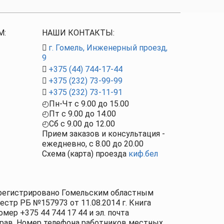
М:
НАШИ КОНТАКТЫ:
г. Гомель, Инженерный проезд,
9
+375 (44) 744-17-44
+375 (232) 73-99-99
+375 (232) 73-11-91
◴
Пн-Чт c
9.00
до
15.00
◴
Пт c
9.00
до
14.00
◴
Сб с 9.00 до 12.00
Прием заказов и консультация -
ежедневно, с
8.00
до
20.00
Схема (карта) проезда
киф.бел
Зарегистрировано Гомельским областным
естр РБ №157973 от 11.08.2014 г. Книга
мер +375 44 744 17 44 и эл. почта
 прав. Номер телефона работников местных