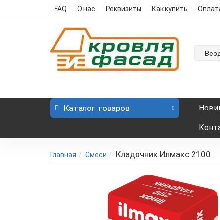
FAQ
О нас
Реквизиты
Как купить
Оплат
Вез
Каталог
товаров
Нови
Конт
Кладочник Илмакс 2100
Главная
Смеси