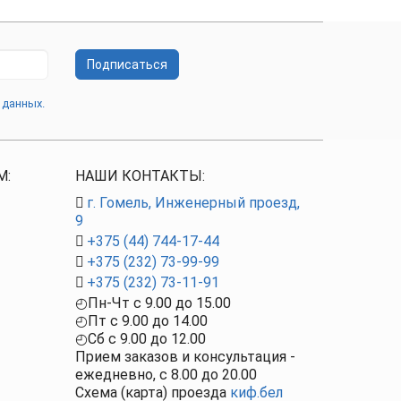
Подписаться
 данных.
М:
НАШИ КОНТАКТЫ:
г. Гомель, Инженерный проезд,
9
+375 (44) 744-17-44
+375 (232) 73-99-99
+375 (232) 73-11-91
◴
Пн-Чт c
9.00
до
15.00
◴
Пт c
9.00
до
14.00
◴
Сб с 9.00 до 12.00
Прием заказов и консультация -
ежедневно, с
8.00
до
20.00
Схема (карта) проезда
киф.бел