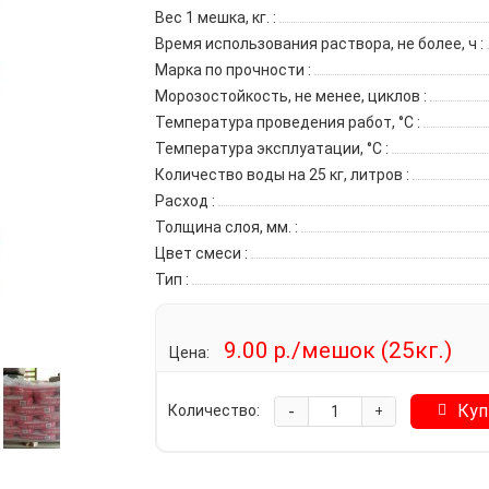
Вес 1 мешка, кг.
:
Время использования раствора, не более, ч
:
Марка по прочности
:
Морозостойкость, не менее, циклов
:
Температура проведения работ, °C
:
Температура эксплуатации, °C
:
Количество воды на 25 кг, литров
:
Расход
:
Толщина слоя, мм.
:
Цвет смеси
:
Тип
:
9.00 р./мешок (25кг.)
Цена:
-
Куп
Количество:
+