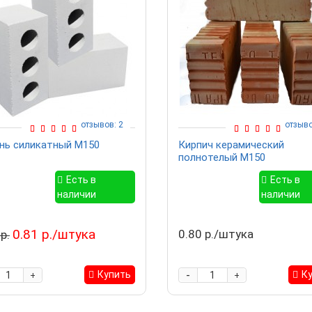
отзывов: 2
отзыво
нь силикатный М150
Кирпич керамический
полнотелый М150
Есть в
Есть в
наличии
наличии
0.81 р./штука
0.80 р./штука
р.
-
Купить
К
+
+