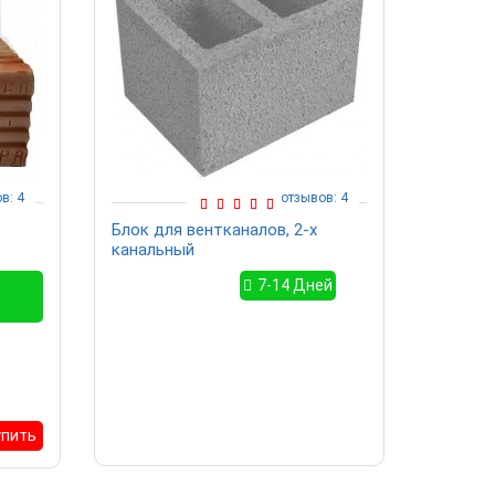
в: 4
отзывов: 4
Блок для вентканалов, 2-х
Кирпич
канальный
7-14 Дней
упить