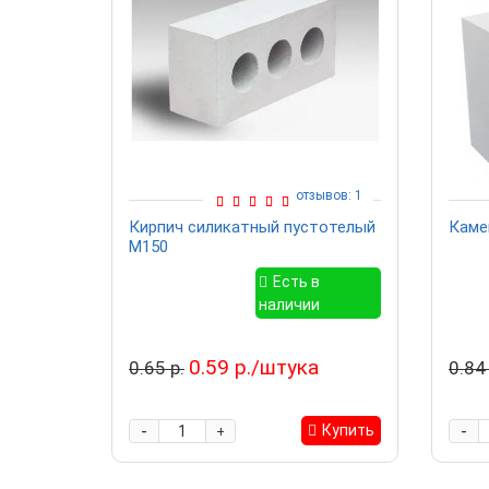
отзывов: 1
Кирпич силикатный пустотелый
Каме
М150
Есть в
наличии
0.59 р./штука
0.65 р.
0.84 
-
-
Купить
+