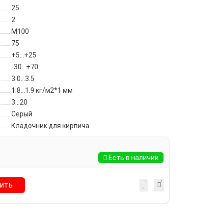
25
2
М100
75
+5...+25
-30...+70
3.0...3.5
1.8...1.9 кг/м2*1 мм
3...20
Серый
Кладочник для кирпича
Есть в наличии
ить