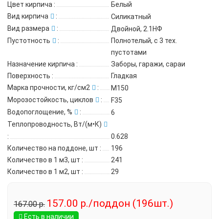
Цвет кирпича
:
Белый
Вид кирпича
:
Силикатный
Вид размера
:
Двойной, 2.1НФ
Пустотность
:
Полнотелый, с 3 тех.
пустотами
Назначение кирпича
:
Заборы, гаражи, сараи
Поверхность
:
Гладкая
Марка прочности, кг/см2
:
М150
Морозостойкость, циклов
:
F35
Водопоглощение, %
:
6
Теплопроводность, Вт/(м•К)
:
0.628
Количество на поддоне, шт
:
196
Количество в 1 м3, шт
:
241
Количество в 1 м2, шт
:
29
157.00 р./поддон (196шт.)
167.00 р.
Есть в наличии