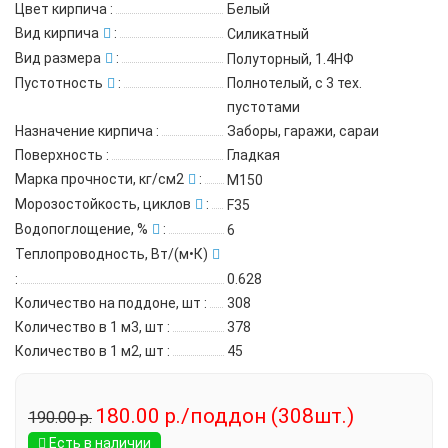
Цвет кирпича
:
Белый
Вид кирпича
:
Силикатный
Вид размера
:
Полуторный, 1.4НФ
Пустотность
:
Полнотелый, с 3 тех.
пустотами
Назначение кирпича
:
Заборы, гаражи, сараи
Поверхность
:
Гладкая
Марка прочности, кг/см2
:
М150
Морозостойкость, циклов
:
F35
Водопоглощение, %
:
6
Теплопроводность, Вт/(м•К)
:
0.628
Количество на поддоне, шт
:
308
Количество в 1 м3, шт
:
378
Количество в 1 м2, шт
:
45
180.00 р./поддон (308шт.)
190.00 р.
Есть в наличии